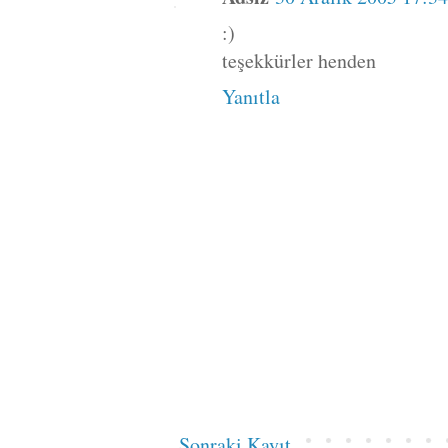
:)
teşekkürler henden
Yanıtla
Sonraki Kayıt