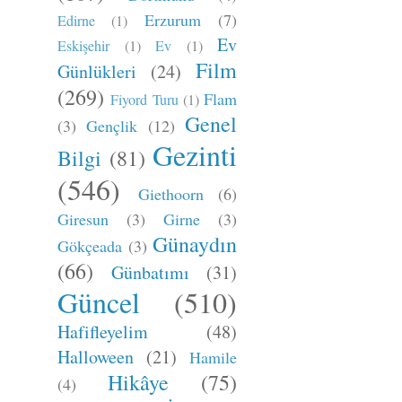
Erzurum
(7)
Edirne
(1)
Ev
Eskişehir
(1)
Ev
(1)
Film
Günlükleri
(24)
(269)
Flam
Fiyord Turu
(1)
Genel
(3)
Gençlik
(12)
Gezinti
Bilgi
(81)
(546)
Giethoorn
(6)
Giresun
(3)
Girne
(3)
Günaydın
Gökçeada
(3)
(66)
Günbatımı
(31)
Güncel
(510)
Hafifleyelim
(48)
Halloween
(21)
Hamile
Hikâye
(75)
(4)