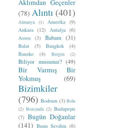
Aklımdan Geçenler
Alıntı
(401)
(78)
Amerika
(9)
Almanya
(1)
Ankara
(12)
Antalya
(6)
Babam
(31)
Assos
(3)
Balat
(5)
Bangkok
(4)
Bansko
(4)
Bergen
(2)
Biliyor musunuz?
(49)
Bir Varmış Bir
Yokmuş
(69)
Bizimkiler
(796)
Bodrum
(3)
Bolu
Budapeşte
(2)
Bozcaada
(2)
Bugün Doğanlar
(7)
(141)
Bunu Sevdim
(6)