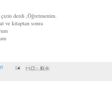
ı çizin derdi ,Öğretmenim.
t ve kitaptan sonra
orum
rum
05