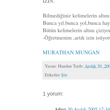
İZİN.
Bilmediğiniz kelimelerin altın
Bunca yıl.bunca yol,bunca haya
Bütün kelimelerin altını çiziy
-Öğretmenim ,artık izin istiyo
MURATHAN MUNGAN
Yazan:
Handan
Tarih:
Aralık 30, 20
Etiketler
Şiir
1 yorum:
Adsız
30 Aralık 2005 17:34