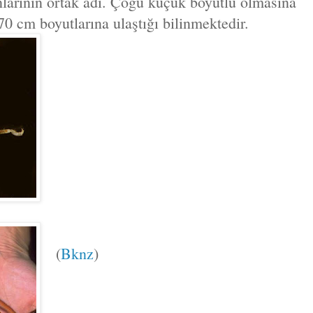
arının ortak adı. Çoğu küçük boyutlu olmasına
70 cm boyutlarına ulaştığı bilinmektedir.
(
Bknz
)