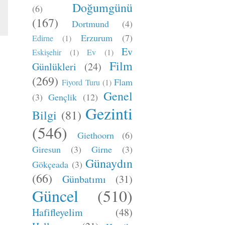
Doğumgünü
(6)
(167)
Dortmund
(4)
Erzurum
(7)
Edirne
(1)
Ev
Eskişehir
(1)
Ev
(1)
Film
Günlükleri
(24)
(269)
Flam
Fiyord Turu
(1)
Genel
(3)
Gençlik
(12)
Gezinti
Bilgi
(81)
(546)
Giethoorn
(6)
Giresun
(3)
Girne
(3)
Günaydın
Gökçeada
(3)
(66)
Günbatımı
(31)
Güncel
(510)
Hafifleyelim
(48)