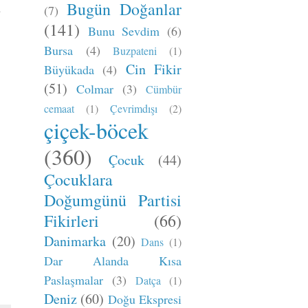
Bugün Doğanlar
(7)
(141)
Bunu Sevdim
(6)
Bursa
(4)
Buzpateni
(1)
Cin Fikir
Büyükada
(4)
(51)
Colmar
(3)
Cümbür
cemaat
(1)
Çevrimdışı
(2)
çiçek-böcek
(360)
Çocuk
(44)
Çocuklara
Doğumgünü Partisi
Fikirleri
(66)
Danimarka
(20)
Dans
(1)
Dar Alanda Kısa
Paslaşmalar
(3)
Datça
(1)
Deniz
(60)
Doğu Ekspresi