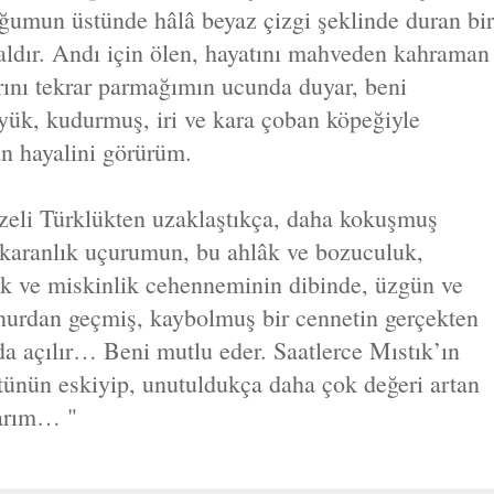
ğumun üstünde hâlâ beyaz çizgi şeklinde duran bir
aldır. Andı için ölen, hayatını mahveden kahraman
rını tekrar parmağımın ucunda duyar, beni
yük, kudurmuş, iri ve kara çoban köpeğiyle
n hayalini görürüm.
zeli Türklükten uzaklaştıkça, daha kokuşmuş
z karanlık uçurumun, bu ahlâk ve bozuculuk,
ılık ve miskinlik cehenneminin dibinde, üzgün ve
 nurdan geçmiş, kaybolmuş bir cennetin gerçekten
da açılır… Beni mutlu eder. Saatlerce Mıstık’ın
ntünün eskiyip, unutuldukça daha çok değeri artan
yarım… "