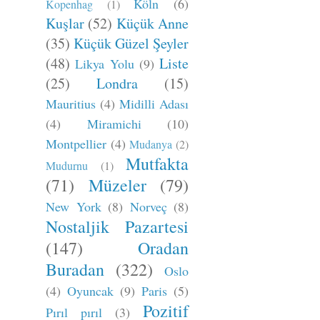
Köln
(6)
Kopenhag
(1)
Kuşlar
(52)
Küçük Anne
(35)
Küçük Güzel Şeyler
(48)
Liste
Likya Yolu
(9)
(25)
Londra
(15)
Mauritius
(4)
Midilli Adası
(4)
Miramichi
(10)
Montpellier
(4)
Mudanya
(2)
Mutfakta
Mudurnu
(1)
(71)
Müzeler
(79)
New York
(8)
Norveç
(8)
Nostaljik Pazartesi
(147)
Oradan
Buradan
(322)
Oslo
(4)
Oyuncak
(9)
Paris
(5)
Pozitif
Pırıl pırıl
(3)