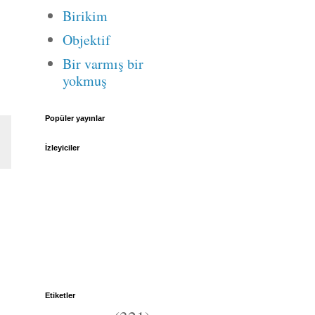
Birikim
Objektif
Bir varmış bir
yokmuş
Popüler yayınlar
İzleyiciler
Etiketler