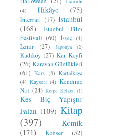
Halloween
(21)
Hamile
Hikâye
(75)
(4)
İstanbul
Interrail
(17)
(168)
İstanbul Film
Festivali
(60)
İsveç
(4)
İzmir
(27)
Japonya
(2)
Kadıköy
(27)
Kar Keyfi
(26)
Karavan Günlükleri
(61)
Kars
(8)
Kartalkaya
Kendime
(4)
Kayseri
(4)
Not
(24)
Kerpe Kefken
(1)
Kes Biç Yapıştır
Kitap
Falan
(109)
(397)
Komik
(171)
Konser
(52)