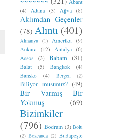
~~~~~~~
(321)
Abant
(4)
Adana
(3)
Ağva
(8)
Aklımdan Geçenler
Alıntı
(401)
(78)
Amerika
(9)
Almanya
(1)
Ankara
(12)
Antalya
(6)
Babam
(31)
Assos
(3)
Balat
(5)
Bangkok
(4)
Bansko
(4)
Bergen
(2)
Biliyor musunuz?
(49)
Bir Varmış Bir
Yokmuş
(69)
Bizimkiler
(796)
Bodrum
(3)
Bolu
Budapeşte
(2)
Bozcaada
(2)