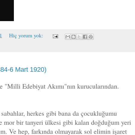
1
Hiç yorum yok:
884-6 Mart 1920)
 "Milli Edebiyat Akımı"nın kurucularından.
z sabahlar, herkes gibi bana da çocukluğumu
ve mor bir tanyeri ülkesi gibi kalan doğduğum yeri
m. Ve hep, farkında olmayarak sol elimin işaret