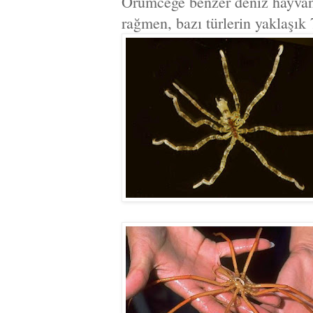
Örümceğe benzer deniz hayvanl
rağmen, bazı türlerin yaklaşık 