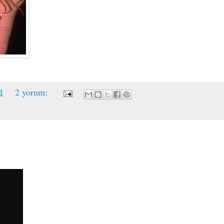
1
2 yorum: