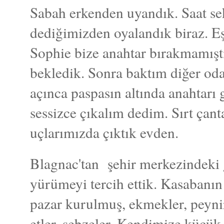
Sabah erkenden uyandık. Saat sek
dediğimizden oyalandık biraz. E
Sophie bize anahtar bırakmamıştı
bekledik. Sonra baktım diğer oda
açınca paspasın altında anahtarı
sessizce çıkalım dedim. Sırt çan
uçlarımızda çıktık evden.
Blagnac'tan şehir merkezindeki g
yürümeyi tercih ettik. Kasabanın
pazar kurulmuş, ekmekler, peynir
etler, sebzeler. Kendimize küçük 