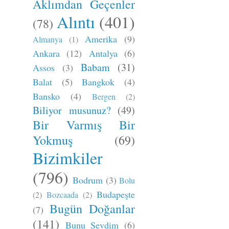
Aklımdan Geçenler
Alıntı
(401)
(78)
Amerika
(9)
Almanya
(1)
Ankara
(12)
Antalya
(6)
Babam
(31)
Assos
(3)
Balat
(5)
Bangkok
(4)
Bansko
(4)
Bergen
(2)
Biliyor musunuz?
(49)
Bir Varmış Bir
Yokmuş
(69)
Bizimkiler
(796)
Bodrum
(3)
Bolu
Budapeşte
(2)
Bozcaada
(2)
Bugün Doğanlar
(7)
(141)
Bunu Sevdim
(6)