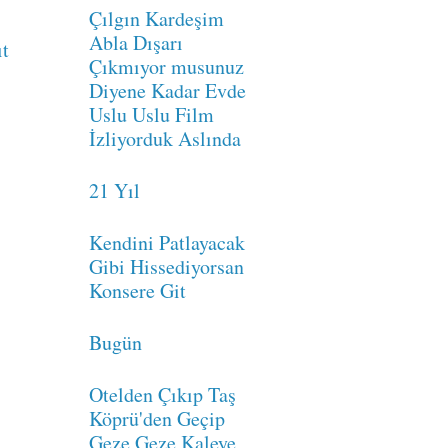
Çılgın Kardeşim
Abla Dışarı
ıt
Çıkmıyor musunuz
Diyene Kadar Evde
Uslu Uslu Film
İzliyorduk Aslında
21 Yıl
Kendini Patlayacak
Gibi Hissediyorsan
Konsere Git
Bugün
Otelden Çıkıp Taş
Köprü'den Geçip
Geze Geze Kaleye