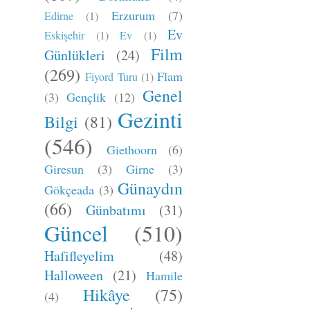
Erzurum
(7)
Edirne
(1)
Ev
Eskişehir
(1)
Ev
(1)
Film
Günlükleri
(24)
(269)
Flam
Fiyord Turu
(1)
Genel
(3)
Gençlik
(12)
Gezinti
Bilgi
(81)
(546)
Giethoorn
(6)
Giresun
(3)
Girne
(3)
Günaydın
Gökçeada
(3)
(66)
Günbatımı
(31)
Güncel
(510)
Hafifleyelim
(48)
Halloween
(21)
Hamile
Hikâye
(75)
(4)