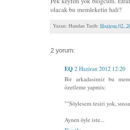
Pek keyfim yok blogcum. Etra
olacak bu memleketin hali?
Yazan:
Handan
Tarih:
Haziran 02, 2
2 yorum:
EQ
2 Haziran 2012 12:20
Bir arkadasimiz bu memle
özetleme yapmis:
""Söylesem tesiri yok, suss
Aynen öyle iste...