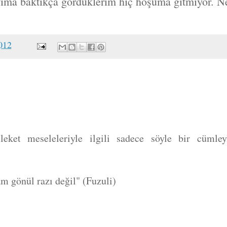
fıma baktıkça gördüklerim hiç hoşuma gitmiyor. N
012
ket meseleleriyle ilgili sadece söyle bir cümley
am gönül razı değil" (Fuzuli)