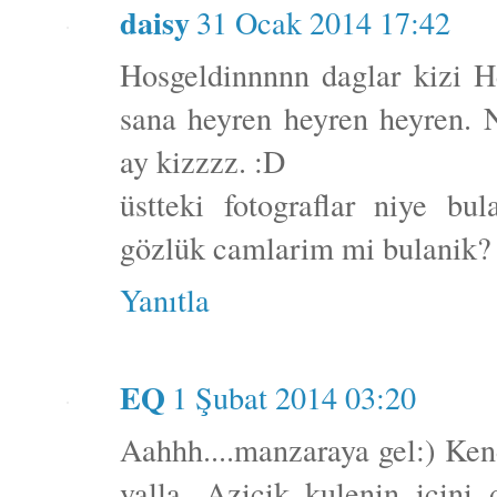
daisy
31 Ocak 2014 17:42
Hosgeldinnnnn daglar kizi
sana heyren heyren heyren. N
ay kizzzz. :D
üstteki fotograflar niye bu
gözlük camlarim mi bulanik?
Yanıtla
EQ
1 Şubat 2014 03:20
Aahhh....manzaraya gel:) Ke
valla. Azicik kulenin icini