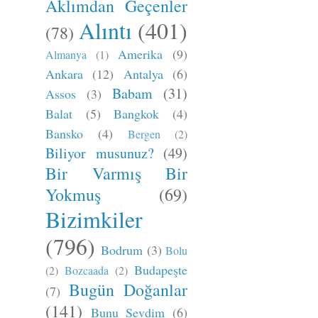
Aklımdan Geçenler
Alıntı
(401)
(78)
Amerika
(9)
Almanya
(1)
Ankara
(12)
Antalya
(6)
Babam
(31)
Assos
(3)
Balat
(5)
Bangkok
(4)
Bansko
(4)
Bergen
(2)
Biliyor musunuz?
(49)
Bir Varmış Bir
Yokmuş
(69)
Bizimkiler
(796)
Bodrum
(3)
Bolu
Budapeşte
(2)
Bozcaada
(2)
Bugün Doğanlar
(7)
(141)
Bunu Sevdim
(6)