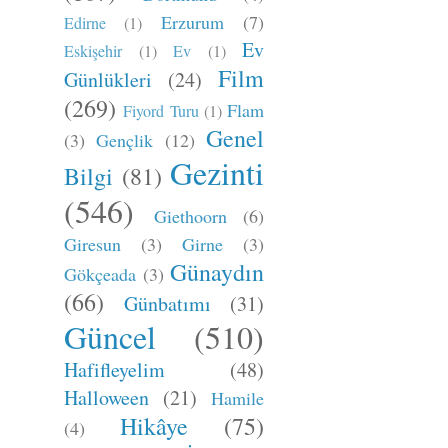
Erzurum
(7)
Edirne
(1)
Ev
Eskişehir
(1)
Ev
(1)
Film
Günlükleri
(24)
(269)
Flam
Fiyord Turu
(1)
Genel
(3)
Gençlik
(12)
Gezinti
Bilgi
(81)
(546)
Giethoorn
(6)
Giresun
(3)
Girne
(3)
Günaydın
Gökçeada
(3)
(66)
Günbatımı
(31)
Güncel
(510)
Hafifleyelim
(48)
Halloween
(21)
Hamile
Hikâye
(75)
(4)