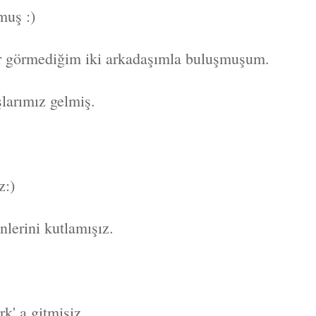
muş :)
dır görmediğim iki arkadaşımla buluşmuşum.
larımız gelmiş.
z:)
erini kutlamışız.
k' a gitmişiz.