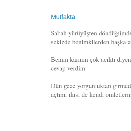
Mutfakta
Sabah yürüyüşten döndüğümde o
sekizde benimkilerden başka a
Benim karnım çok acıktı diyen
cevap verdim.
Dün gece yorgunluktan girmedi
açtım, ikisi de kendi omletlerin