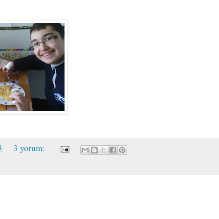
3
3 yorum: