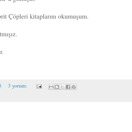
it Çöpleri kitaplarını okumuşum.
tmışız.
r.
3
3 yorum: