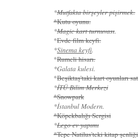
*
Mutfakta birşeyler pişirmek.
*Kutu oyunu.
*
Magic kart turnuvası
.
*
Evde film keyfi.
*
Sinema keyfi
.
*
Rumeli hisarı.
*Galata kulesi.
*
Beşiktaş'taki kart oyunları s
*
İTÜ Bilim Merkezi
*Snowpark
*İstanbul Modern.
*Köpekbalığı Sergisi
*
Lego ev yapımı
*Tepe Natilus'teki kitap şenliği