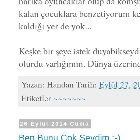
harika oyuncaklar olup da komşu
kalan çocuklara benzetiyorum ke
kaldığı yer de yok...
Keşke bir şeye istek duyabiksey
olurdu varlığımın. Dünya üzerinde
Yazan:
Handan
Tarih:
Eylül 27, 2
Etiketler
~~~~~~~
26 Eylül 2014 Cuma
Ben Bunu Çok Sevdim :-)