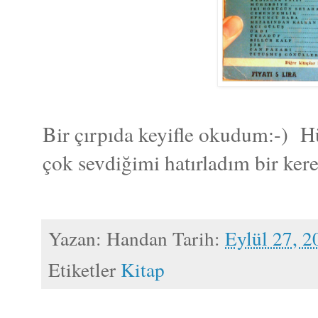
Bir çırpıda keyifle okudum:-) H
çok sevdiğimi hatırladım bir kere
Yazan:
Handan
Tarih:
Eylül 27, 2
Etiketler
Kitap