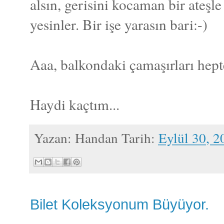
alsın, gerisini kocaman bir ateşle
yesinler. Bir işe yarasın bari:-)
Aaa, balkondaki çamaşırları he
Haydi kaçtım...
Yazan:
Handan
Tarih:
Eylül 30, 2
Bilet Koleksyonum Büyüyor.