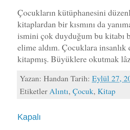
Çocukların kütüphanesini düzen
kitaplardan bir kısmını da yanı
ismini çok duyduğum bu kitabı
elime aldım. Çocuklara insanlık 
kitapmış. Büyüklere okutmak lâz
Yazan:
Handan
Tarih:
Eylül 27, 2
Etiketler
Alıntı
,
Çocuk
,
Kitap
Kapalı