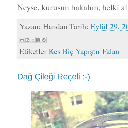
Neyse, kurusun bakalım, belki al
Yazan:
Handan
Tarih:
Eylül 29, 2
Etiketler
Kes Biç Yapıştır Falan
Dağ Çileği Reçeli :-)