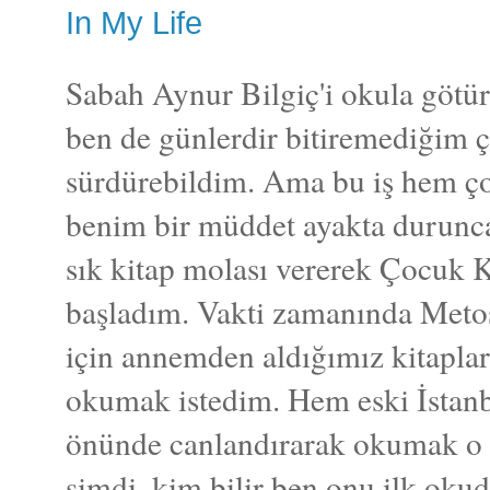
In My Life
Sabah Aynur Bilgiç'i okula götü
ben de günlerdir bitiremediğim 
sürdürebildim. Ama bu iş hem ç
benim bir müddet ayakta durunca
sık kitap molası vererek Çocuk Ka
başladım. Vakti zamanında Meto
için annemden aldığımız kitapla
okumak istedim. Hem eski İsta
önünde canlandırarak okumak o 
şimdi, kim bilir ben onu ilk o